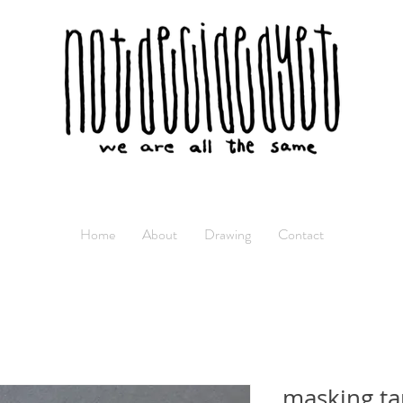
Home
About
Drawing
Contact
masking t