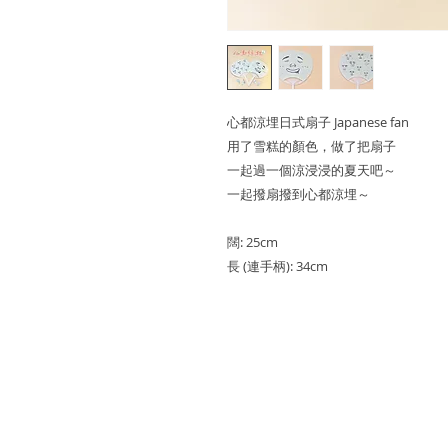
心都涼埋日式扇子 Japanese fan
用了雪糕的顏色，做了把扇子
一起過一個涼浸浸的夏天吧～
一起撥扇撥到心都涼埋～
闊: 25cm
長 (連手柄): 34cm