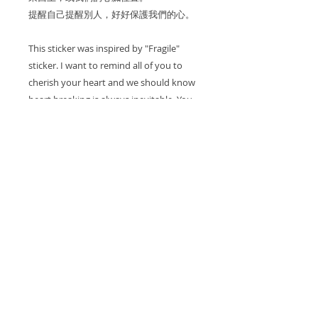
提醒自己提醒別人，好好保護我們的心。
This sticker was inspired by "Fragile"
sticker. I want to remind all of you to
cherish your heart and we should know
heart breaking is always inevitable. You
can stick it on ANYTHING (laptop/
luggage/ phone/ notebook etc) you
cherish.
_
一包四張 / 4 pcs in 1 pack
7cm x 9 cm
SHIPPING INFO
全球運送｜Worldwide shipping
－ 買家需承擔平郵郵寄風險 －